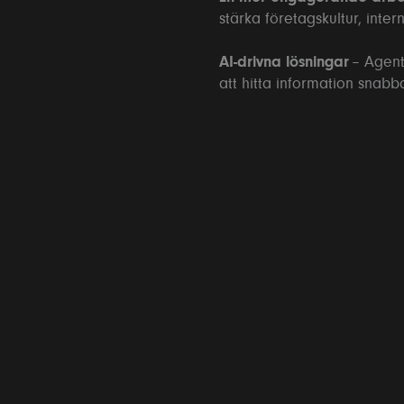
stärka företagskultur, int
AI-drivna lösningar
– Agent
att hitta information snabba