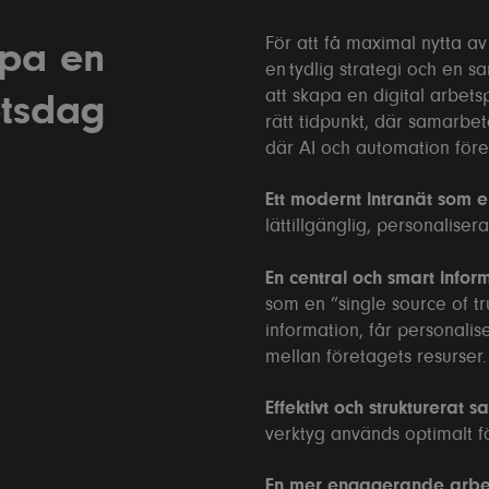
tistical cookies
För att få maximal nytta a
apa en
en tydlig strategi och en s
sonalization cookies
att skapa en digital arbetsp
etsdag
rätt tidpunkt, där samarbe
 measurement cookies
där AI och automation före
 measurement user cookies
Ett modernt intranät som
lättillgänglig, personalise
sonalized ads cookies
En central och smart infor
som en ”single source of t
information, får personali
ssary only
Accept all
mellan företagets resurser.
Effektivt och strukturerat 
verktyg används optimalt f
En mer engagerande arbe