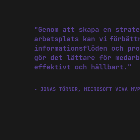
"Genom att skapa en strate
arbetsplats kan vi förbätt
This
informationsflöden och pro
Cookies 
gör det lättare för medarb
stored 
effektivt och hållbart."
consent
of cook
here to
- JONAS TÖRNER, MICROSOFT VIVA MV
Manag
Ne
Fun