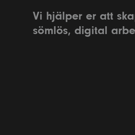
Sta
Vi hjälper er att sk
Per
sömlös, digital arb
Ad
Ad
Per
Nece