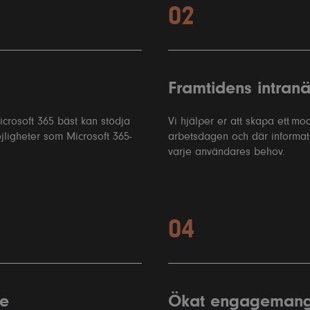
02
Framtidens intranä
Microsoft 365 bäst kan stödja
Vi hjälper er att skapa ett mod
ligheter som Microsoft 365-
arbetsdagen och där informati
varje användares behov.
04
te
Ökat engagemang