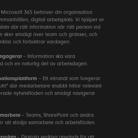
v Microsoft 365 behöver din organisation
ammanhållen, digital arbetsplats. Vi hjälper er
lats där rätt information når rätt person vid
te sker smidigt över team och gränser, och
nklar och förbättrar vardagen.
 engagerar
– Information ska vara
rad och en naturlig del av arbetsdagen.
mationsplattform
– Ett intranät som fungerar
ruth" där medarbetare snabbt hittar relevant
serade nyhetsflöden och smidigt navigerar
samarbete
– Teams, SharePoint och andra
ör att stödja samarbete och arbetsflöden.
tsplats
– Digitala verktyg används för att