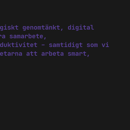
giskt genomtänkt, digital
ra samarbete,
 website uses cookies
duktivitet – samtidigt som vi
("cookies") consist of small text files. The text files contain data w
etarna att arbeta smart,
on your device. To be able to place some type of cookies we need y
. We at Exobe AB, corporate identity number 556769-5605 use thes
ies. To read more about which cookies we use and storage duratio
 get to our cookiepolicy.
P
e your cookie-settings
cessary cookies
ctional cookies