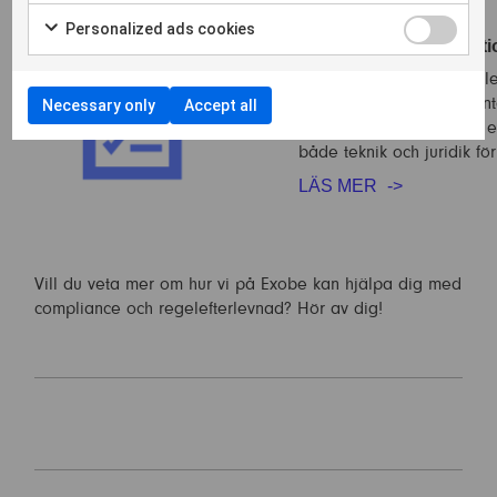
Personalized ads cookies
Compliance & Regulati
Tycker ert bolag att regel
är svårhanterligt? Ni är i
Necessary only
Accept all
har Exobe AB skapat en ef
både teknik och juridik fö
LÄS MER
Vill du veta mer om hur vi på Exobe kan hjälpa dig med
compliance och regelefterlevnad? Hör av dig!