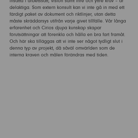
insatta i arbetssätt, vision samt inre och yttre krav – är
delaktiga. Som extern konsult kan vi inte gå in med ett
färdigt paket av dokument och riktlinjer, utan detta
måste skräddarsys utifrån varje givet tillfälle. Vår långa
erfarenhet och Cirios djupa kunskap skapar
förutsättningar att förenkla och hålla en bra fart framåt.
Och här ska tilläggas att vi inte ser något tydligt slut i
denna typ av projekt, då såväl omvärlden som de
interna kraven och målen förändras med tiden.