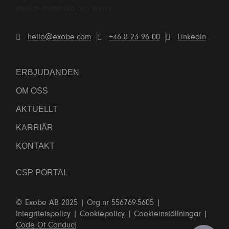
mellan människa och teknik.
hello@exobe.com
+46 8 23 96 00
Linkedin
ERBJUDANDEN
OM OSS
AKTUELLT
KARRIÄR
KONTAKT
TVEKA INTE ATT KONTAKTA OSS!
RING OSS: +46 8 23 96 00
CSP PORTAL
KONTAKTFORMULÄR
© Exobe AB 2025 | Org.nr 556769-5605 |
Integritetspolicy
|
Cookiepolicy
|
Cookieinställningar
|
Code Of Conduct