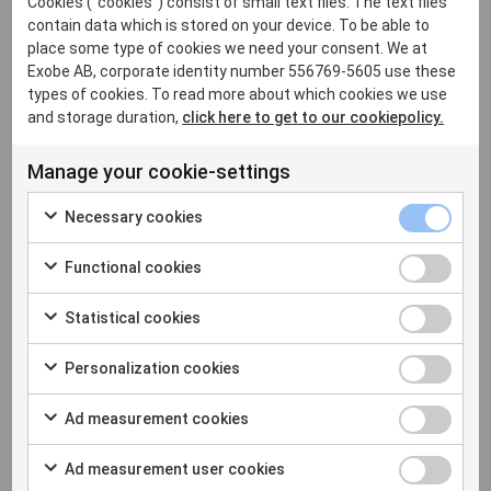
Cookies ("cookies") consist of small text files. The text files
kartlägga informationen, utföra riskanalyser, designa
contain data which is stored on your device. To be able to
informationsklasser, sätta rutiner för incidenthantering
place some type of cookies we need your consent. We at
och liknande. Genom detta arbete skapar man en
Exobe AB, corporate identity number 556769-5605 use these
grundtrygghet både internt och mot kunder och
types of cookies. To read more about which cookies we use
partners.
and storage duration,
click here to get to our cookiepolicy.
Manage your cookie-settings
Summering
Necessary cookies
Compliance är alltså den del inom informationssäkerhet
som arbetar stödjande med de regler och krav som ska
Functional cookies
efterlevas inom en verksamhet, samt följer upp att man
nått de målsättningar som finns definierade i valda
Statistical cookies
regelverk. Inom kort kommer vi att publicera en
uppföljningsartikel med fokus på vilka verktyg som finns
Personalization cookies
i Microsoft 365 Purview för att skydda information och
leva upp till compliancekraven. Håll utkik!
Ad measurement cookies
Ad measurement user cookies