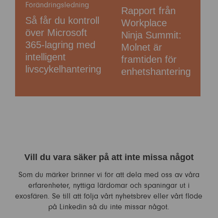
Förändringsledning
Rapport från
Så får du kontroll
Workplace
över Microsoft
Ninja Summit:
365-lagring med
Molnet är
intelligent
framtiden för
livscykelhantering
enhetshantering
Vill du vara säker på att inte missa något
Som du märker brinner vi för att dela med oss av våra
erfarenheter, nyttiga lärdomar och spaningar ut i
exosfären. Se till att följa vårt nyhetsbrev eller vårt flöde
på Linkedin så du inte missar något.