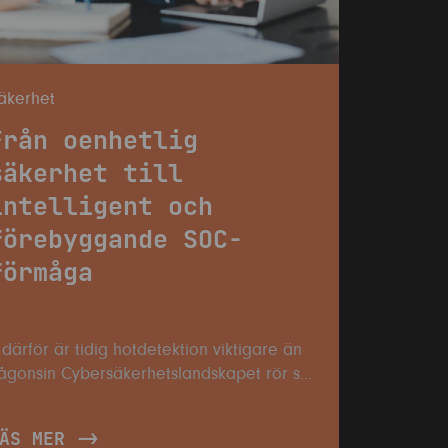
äkerhet
Från oenhetlig
säkerhet till
intelligent och
förebyggande SOC-
förmåga
 därför är tidig hotdetektion viktigare än
in Cybersäkerhetslandskapet rör sig
nabbare än de flesta organisationer
inner med. Angripare använder generativ
ÄS MER
I för att automatisera attacker, skala upp