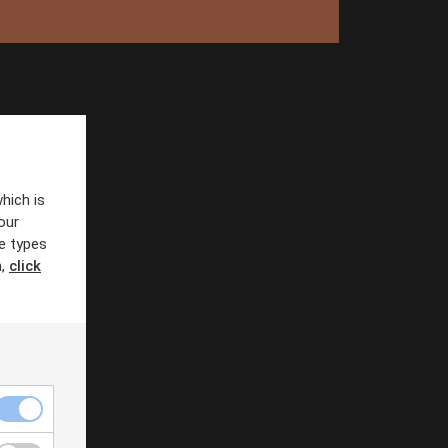
ina angreppskedjor och testa nya
etoder...
hich is
our
e types
n,
click