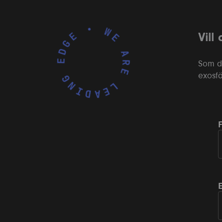
WE ARE LEADING EDGE •
Vill
Som du
exosfä