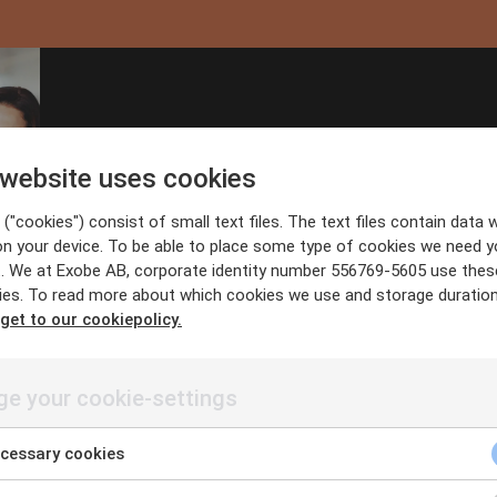
365-miljö...
s
m
 website uses cookies
("cookies") consist of small text files. The text files contain data w
on your device. To be able to place some type of cookies we need y
. We at Exobe AB, corporate identity number 556769-5605 use thes
ies. To read more about which cookies we use and storage duratio
 get to our cookiepolicy.
e your cookie-settings
cessary cookies