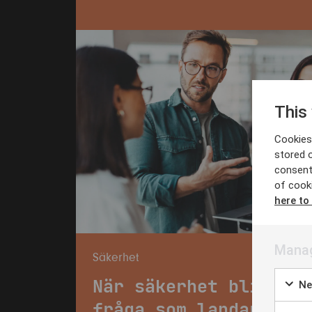
This
Cookies 
stored 
consent
of cook
here to
Manag
Säkerhet
När säkerhet blir en
Ne
fråga som landar i