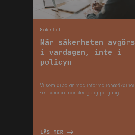
Säkerhet
När säkerheten avgör
i vardagen, inte i
policyn
Vi som arbetar med informationssäkerhet
ser samma mönster gång på gång:
ambitionen finns på plats, policyn är
skriven och klassningsmodellen är
beslutad. Men någonstans mellan
styrgruppen och tisdagsmorgonen i Team
händer något. Det är där, i mella...
LÄS MER