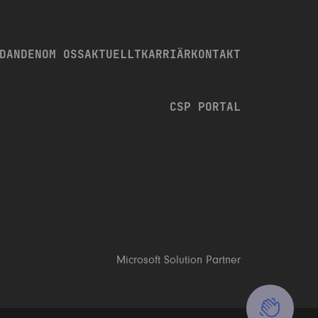
DANDEN
OM OSS
AKTUELLT
KARRIÄR
KONTAKT
CSP PORTAL
TVEKA INTE ATT KONTAKTA OSS!
RING OSS: +46 8 23 96 00
KONTAKTFORMULÄR
Microsoft Solution Partner