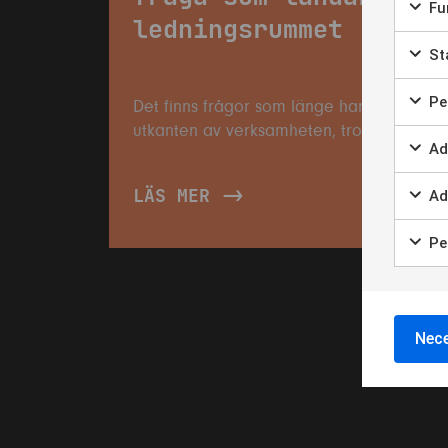
Fun
ledningsrummet
Sta
Per
Det finns frågor som länge har fått leva i
utkanten av verksamheten, trots att de i
Ad
grunden alltid har hört hemma i dess
kärna. Säkerhet är en sådan fråga. I
LÄS MER
Ad
många organisationer har den behandlat
som något som hanteras av specialister,
Per
drivs i sep...
Nece