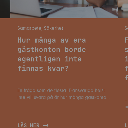
Samarbete
,
Säkerhet
S
s
Hur många av era
gästkonton borde
egentligen inte
finnas kvar?
En fråga som de flesta IT-ansvariga helst
inte vill svara på är hur många gästkonton
–
som egentligen inte borde finnas kvar i
någons
miljön. Inte för att svaret är okänt, för
s
s
medarbetaren vet mycket väl när
h
LÄS MER
L
samarbetet är över. I en typisk Microsoft
A