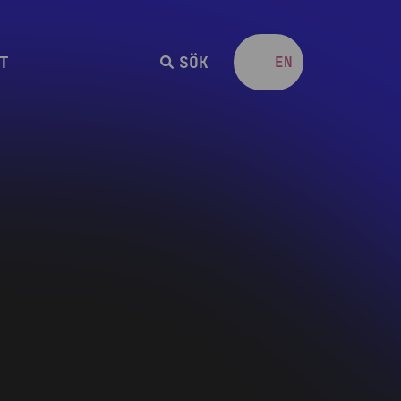
T
SÖK
SV
EN