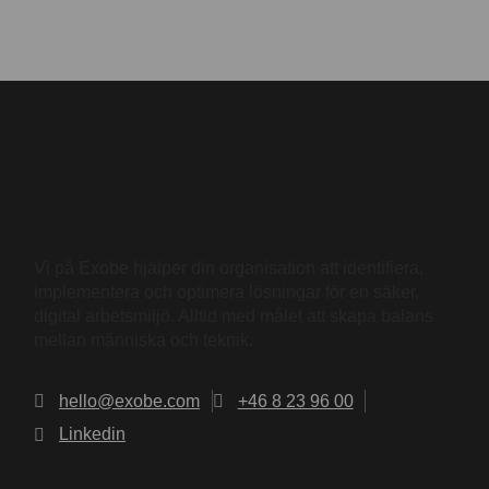
Vi på Exobe hjälper din organisation att identifiera,
implementera och optimera lösningar för en säker,
digital arbetsmiljö. Alltid med målet att skapa balans
mellan människa och teknik.
hello@exobe.com
+46 8 23 96 00
Linkedin