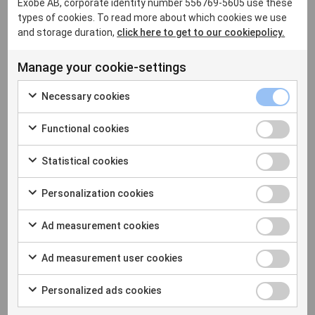
Exobe AB, corporate identity number 556769-5605 use these
types of cookies. To read more about which cookies we use
and storage duration,
click here to get to our cookiepolicy.
Manage your cookie-settings
Necessary cookies
När väljer vi en annan lösning?
Functional cookies
Nu tänker du att Power Apps är lösningen på alla
världens problem. Så är det naturligtvis inte (även om
Statistical cookies
det är nära). Här följer några exempel på när Power
Apps inte är det mest lämpliga alternativet:
Personalization cookies
Appar eller lösningar som hantera väldigt stora
datamängder
Ad measurement cookies
Appar som ska kunna köras av personer som inte
ingår i er Microsoft 365 Tenant
Ad measurement user cookies
Appar som ska kunna köras anonymt
Appar som måste kunna arbeta i bakgrunden
Personalized ads cookies
Kontakta oss på Exobe om du har en idé, men är