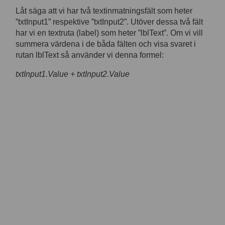
Låt säga att vi har två textinmatningsfält som heter
”txtInput1” respektive ”txtInput2”. Utöver dessa två fält
har vi en textruta (label) som heter ”lblText”. Om vi vill
summera värdena i de båda fälten och visa svaret i
rutan lblText så använder vi denna formel:
txtInput1.Value + txtInput2.Value