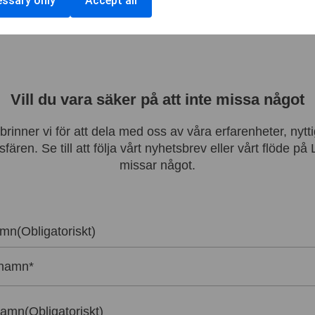
ssary only
Accept all
Vill du vara säker på att inte missa något
inner vi för att dela med oss av våra erfarenheter, nytt
fären. Se till att följa vårt nyhetsbrev eller vårt flöde på
missar något.
amn
(Obligatoriskt)
namn
(Obligatoriskt)