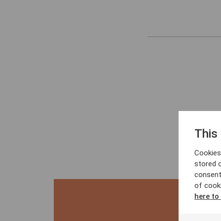
This
Cookies 
stored 
consent
of cook
here to