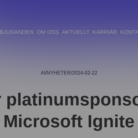
BJUDANDEN
OM OSS
AKTUELLT
KARRIÄR
KONT
AI
NYHETER
2024-02-22
r platinumspons
Microsoft Ignite