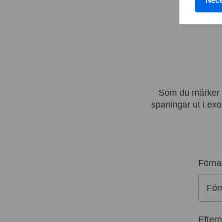
Nece
Som du märker br
spaningar ut i exos
Förn
Efter