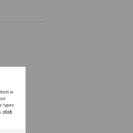
hich is
our
e types
n,
click