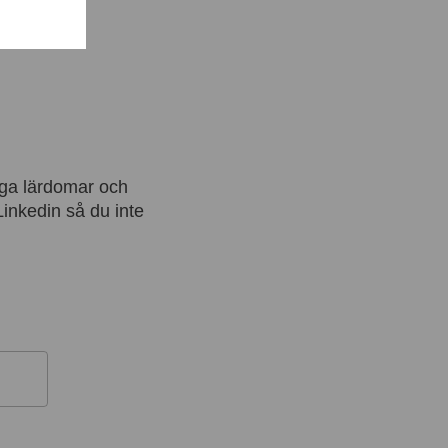
iga lärdomar och
 Linkedin så du inte