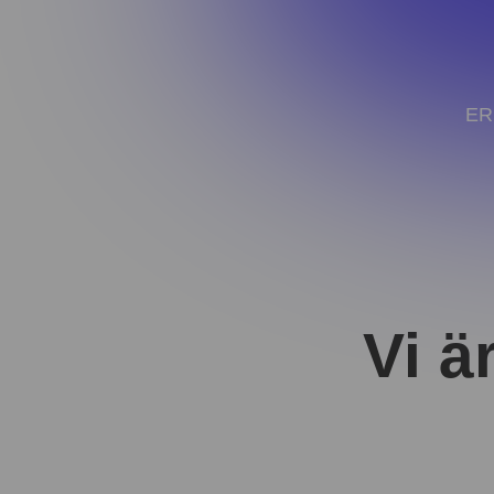
ER
Vi ä