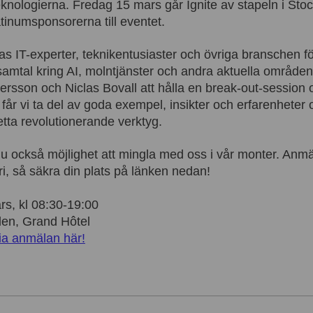
knologierna. Fredag 15 mars går Ignite av stapeln i Sto
tinumsponsorerna till eventet.
 IT-experter, teknikentusiaster och övriga branschen för
samtal kring AI, molntjänster och andra aktuella område
rsson och Niclas Bovall att hålla en break-out-session
 får vi ta del av goda exempel, insikter och erfarenheter
etta revolutionerande verktyg.
 också möjlighet att mingla med oss i vår monter. Anmäla
ri, så säkra din plats på länken nedan!
rs, kl 08:30-19:00
den, Grand Hôtel
ia anmälan här!