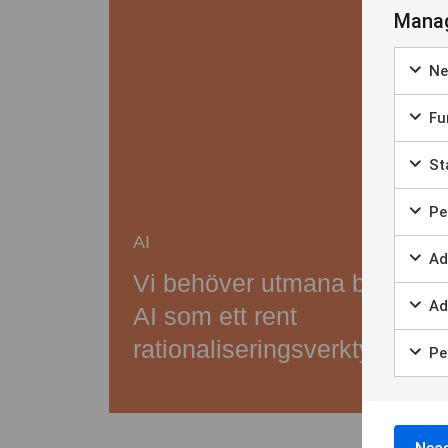
Manag
Ne
Fun
Sta
Per
AI
Ad
Vi behöver utmana bilden a
Ad
AI som ett rent
rationaliseringsverktyg.
Per