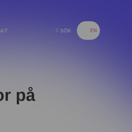
AKT
SÖK
SV
EN
or på