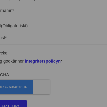
t
(Obligatoriskt)
ycke
g godkänner
integritetspolicyn
*
TCHA