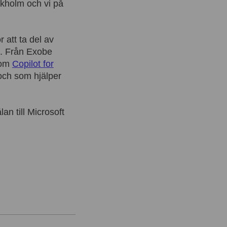
ckholm och vi på
 att ta del av
n. Från Exobe
 om
Copilot for
 och som hjälper
n till Microsoft