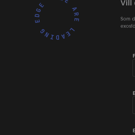
WE ARE LEADING EDGE •
Vill
Som du
exosfä
E