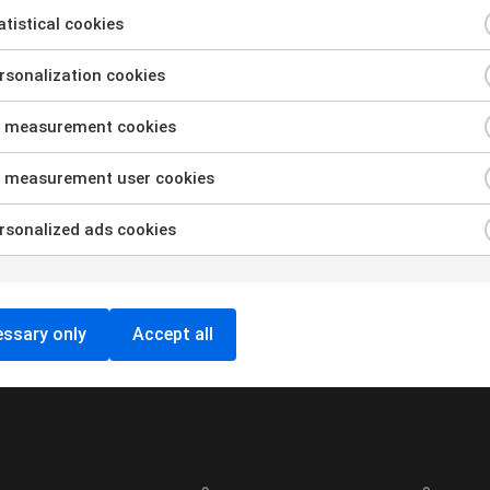
tistical cookies
sonalization cookies
 measurement cookies
.
 measurement user cookies
sonalized ads cookies
Ladda Fler
ssary only
Accept all