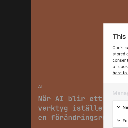
This
Cookies 
stored 
consent
of cook
here to
AI
Manag
När AI blir ett
verktyg istället för
Ne
en förändringsresa
Fun