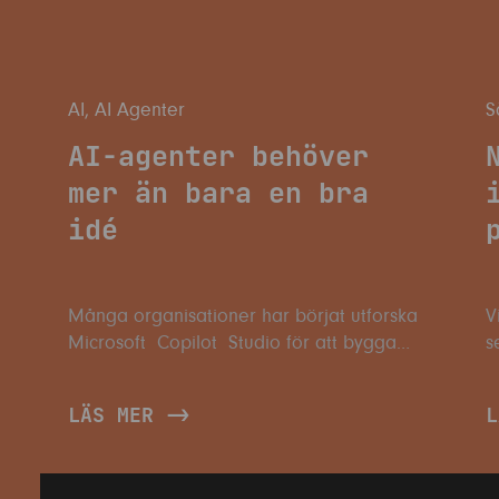
AI
,
AI Agenter
S
AI-agenter behöver
mer än bara en bra
idé
Många organisationer har börjat utforska
V
Microsoft Copilot Studio för att bygga
s
t
egna AI-agenter. Det är lätt att förstå
a
varför. Med relativt låg tröskel går det att
s
LÄS MER
L
skapa agenter som hjälper medarbetare
b
att hitta information, svara på frågor,
s
automa...
h