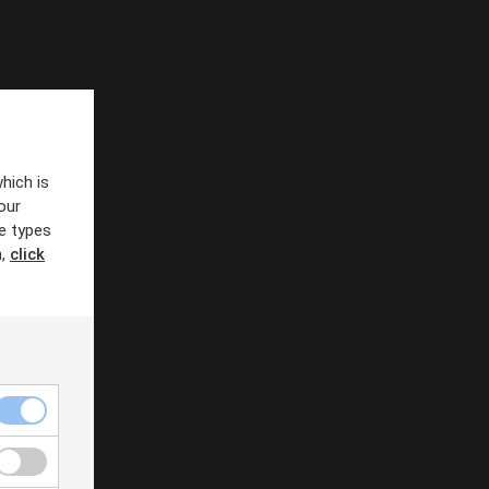
hich is
our
e types
n,
click