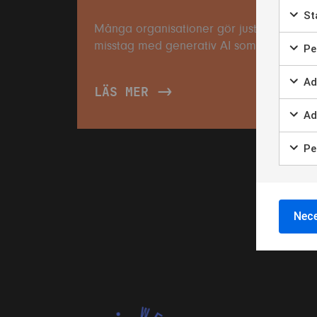
Sta
Många organisationer gör just nu samma
misstag med generativ AI som vi sett i
Per
tidigare digitala initiativ. De ser generativ
AI som ett verktyg. Det första misstaget är
Ad
LÄS MER
då att bara lägga verktygen i knäna på
användarna och hoppas att de lär sig an..
Ad
Per
Nece