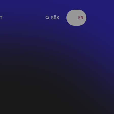
T
SÖK
SV
EN