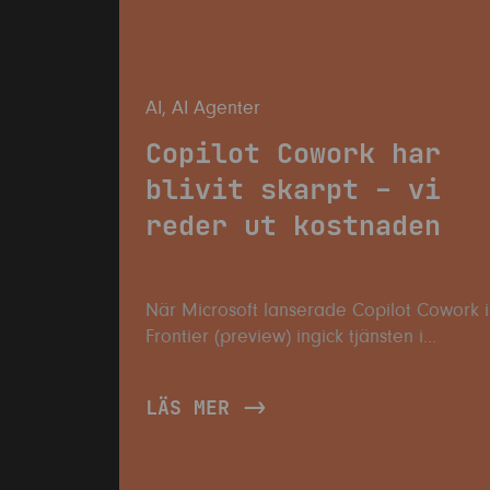
AI
,
AI Agenter
Copilot Cowork har
blivit skarpt – vi
reder ut kostnaden
När Microsoft lanserade Copilot Cowork i
Frontier (preview) ingick tjänsten i
Microsoft 365 Copilot utan någon separa
debitering. Nu har Cowork nått generell
LÄS MER
tillgänglighet (GA), vilket innebär en stor
förändring för organisationer som vill
använda...