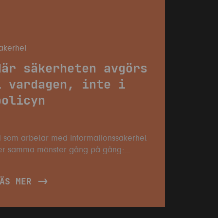
äkerhet
När säkerheten avgörs
i vardagen, inte i
policyn
i som arbetar med informationssäkerhet
er samma mönster gång på gång:
mbitionen finns på plats, policyn är
kriven och klassningsmodellen är
ÄS MER
eslutad. Men någonstans mellan
tyrgruppen och tisdagsmorgonen i Teams
änder något. Det är där, i mella...