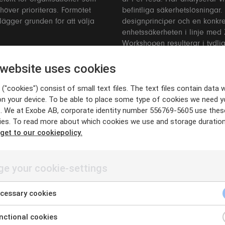
ehöver prioriteras. Förmötet
befintliga säkerhetslösningar
ägger grunden för att välja
designprinciper och en konkret 
enhetssäkerheten i linje med 
Workshopen resulterar i tydli
organisation.
ion
mföra förändringarna i
ningarna, optimerar
nteras på ett tydligt och
h väldokumenterad miljö för