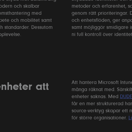
odern och skalbar
metoder och erfarenhet, sa
tistical cookies
tkomsthantering med
genom rätt prioriteringar. 
rbete och mobilitet samt
och enhetsflöden, ger anp
sonalization cookies
och standarder. Dessutom
samt möjliggör smidigare i
pplevelse.
ni full kontroll över identit
 measurement cookies
 measurement user cookies
sonalized ads cookies
Att hantera Microsoft Intu
nheter att
många räknat med. Särskil
ssary only
Accept all
enheter saknas. Med
DUDE
får en mer strukturerad ha
source-verktyg skapar ett m
för större organisationer.
L