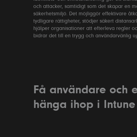
och attacker, samtidigt som det skapar en m
Sta
säkerhetsmiljö. Det möjliggör effektivare å
tydligare rättigheter, stödjer säkert distansa
Per
hjälper organisationer att efterleva regler 
bidrar det till en trygg och användarvänlig u
Ad
Ad
Per
Få användare och e
Nece
hänga ihop i Intune