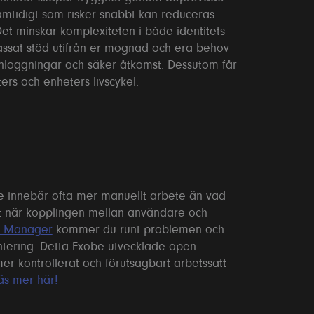
mtidigt som risker snabbt kan reduceras
Det minskar komplexiteten i både identitets-
assat stöd utifrån er mognad och era behov
nloggningar och säker åtkomst. Dessutom får
eters och enheters livscykel.
ne innebär ofta mer manuellt arbete än vad
t när kopplingen mellan användare och
 Manager
kommer du runt problemen och
ntering. Detta Exobe-utvecklade open
er kontrollerat och förutsägbart arbetssätt
äs mer här!