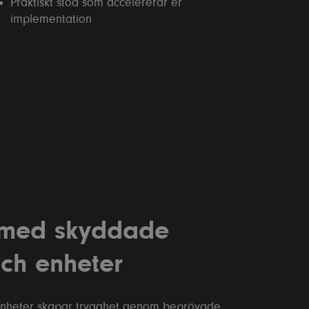
Praktiskt stöd som accelererar er
implementation
hich is
our
e types
n,
click
 med skyddade
och enheter
enheter skapar trygghet genom beprövade