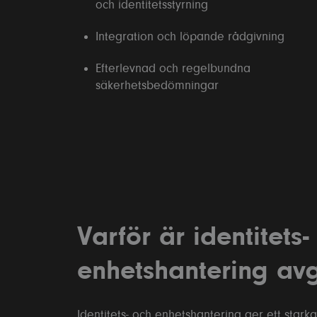
och identitetsstyrning
Integration och löpande rådgivning
Efterlevnad och regelbundna
säkerhetsbedömningar
This
Cookies 
stored 
consent
of cook
here to
Varför är identitets-
Manag
enhetshantering av
Ne
Fun
Identitets- och enhetshantering ger ett star