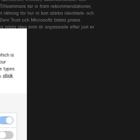
. Tillsammans tar vi fram rekommendationer,
riktning för hur ni kan stärka identitets- och
Zero Trust och Microsofts bästa praxis.
ga nästa steg som är anpassade efter just er