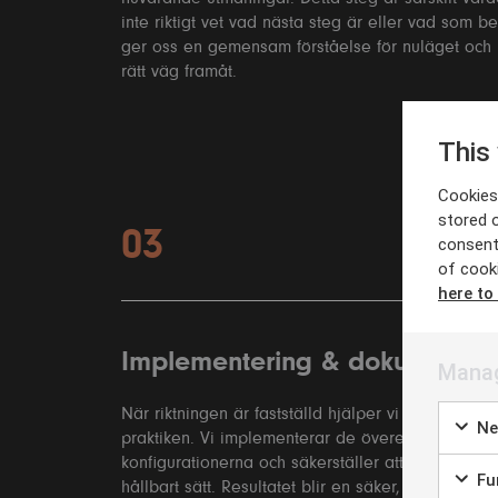
inte riktigt vet vad nästa steg är eller vad som b
ger oss en gemensam förståelse för nuläget och l
rätt väg framåt.
03
Implementering & dokumentat
När riktningen är fastställd hjälper vi er att geno
praktiken. Vi implementerar de överenskomna lös
konfigurationerna och säkerställer att allt dokume
hållbart sätt. Resultatet blir en säker, modern oc