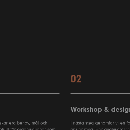
02
Workshop & desig
rskar era behov, mål och
I nästa steg genomför vi en f
efullt för organisationer som
är i er resa. Här analyserar v