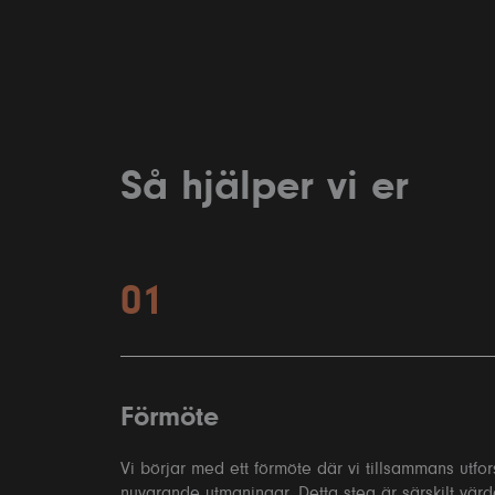
Så hjälper vi er
01
Förmöte
Vi börjar med ett förmöte där vi tillsammans utfo
nuvarande utmaningar. Detta steg är särskilt värd