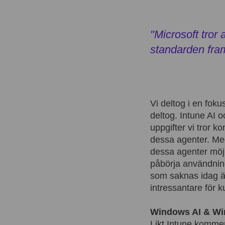
"Microsoft tror
standarden fram
Vi deltog i en fok
deltog. Intune AI 
uppgifter vi tror k
dessa agenter. Med
dessa agenter möjl
påbörja användning
som saknas idag är
intressantare för 
Windows AI & Wi
Likt Intune kommer