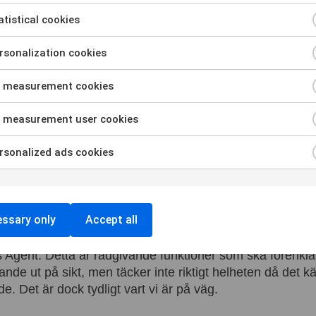
tort tryck hos verksamheter där intresset för AI växer. Int
erksamheters behov. Copilot i Intune bygger på Copilot fo
tistical cookies
in syn på vilka primära AI-scenarion de ser idag:
sonalization cookies
Chat)
n the loop)
 measurement cookies
 measurement user cookies
pplat till säkerheten, i synnerhet kring agentisk AI. Utma
p av identiteter som fler IT-administratörer kommer att
sonalized ads cookies
id. Microsoft arbetar med en strukturerad roll- och behör
tshöjande åtgärder för att skydda agentisk AI i Intune. M
ännande av agenters utförande är standarden framåt och
edo för.
ssary only
Accept all
nns redan i dag i förhandsversioner; Vulnerability Remedi
 Agent. Detta är rådgivande funktioner som ska förenkla 
ande ut på sikt, men täcker inte riktigt helheten då det kän
. Det är dock tydligt vart vi är på väg.