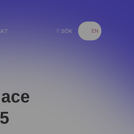
AKT
SÖK
SV
EN
lace
25