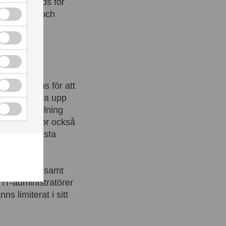
une förbereds för
r Security och
ningar finns för att
 behöva säkra upp
ighetsfördelning
icrosoft tror också
 vad de flesta
ation Agent samt
IT-administratörer
ns limiterat i sitt