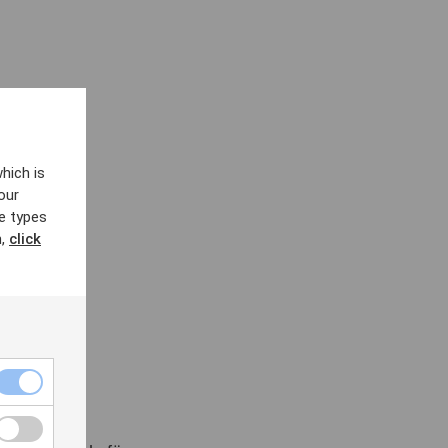
hich is
our
e types
n,
click