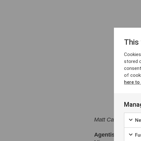
This
Cookies 
stored 
consent
of cook
here to
Manag
Matt Call och Jaso
Ne
Agentisk AI för 
Fun