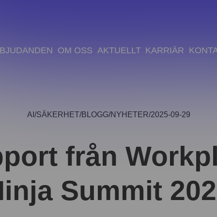
BJUDANDEN
OM OSS
AKTUELLT
KARRIÄR
KONT
AI
SÄKERHET
BLOGG
NYHETER
2025-09-29
port från Workp
inja Summit 20