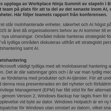
ets upplaga av Workplace Ninja Summit av stapeln i B
 team på plats för att ta del av det senaste inom AI,
eter. Här följer teamets rapport från konferensen.
ret står molnhanterade enheter, säkerhet och AI högst 
 2025 är året då organisationers behov av AI kommer till
ar nya utmaningar. Området måste hanteras strategiskt för
 Två tydliga områden diskuteras utifrån ett strategiskt per
shantering samt AI.
etshantering
 Microsoft väldigt tydliga med att molnbaserad hantering 
n. Det är där satsningar görs och i år var man tydlig med 
l av fördelarna med produkter och AI-tjänster. För att und
 denna resa presenterades en del nyheter och förbättring
ivilege Management (EPM) har fått stöd för fler alternati
as genom Version 2, Windows Backup har tagits fram för a
pplevelse vid byte av dator. Windows Hotpatch är en ny 
tspatchar för Windows utan omstart av datorn, vilket sn