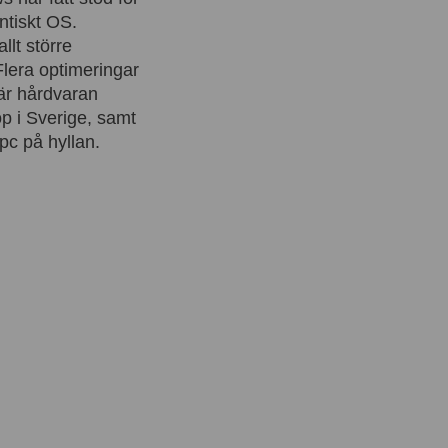
ntiskt OS.
llt större
Flera optimeringar
 är hårdvaran
öp i Sverige, samt
pc på hyllan.