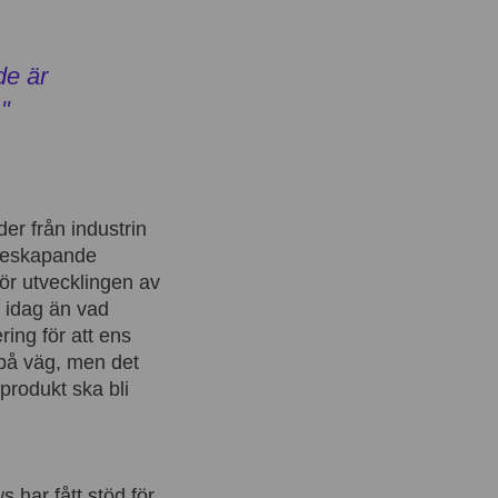
de är
"
er från industrin
rdeskapande
för utvecklingen av
 idag än vad
ing för att ens
 på väg, men det
produkt ska bli
 har fått stöd för