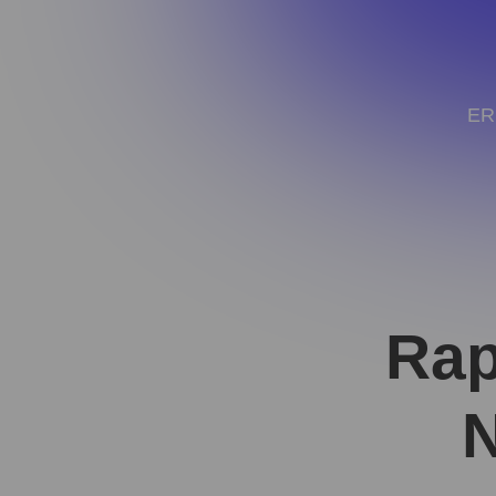
ER
Rap
N