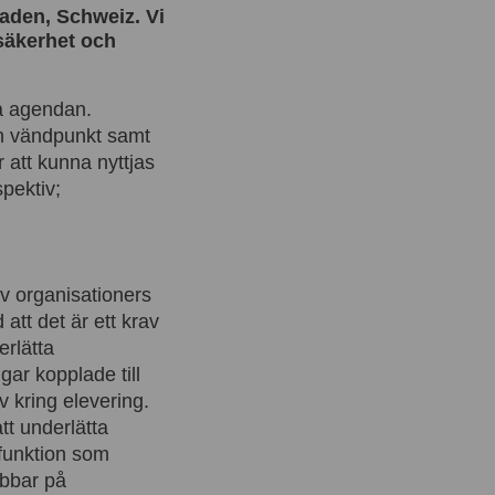
aden, Schweiz. Vi
 säkerhet och
på agendan.
 en vändpunkt samt
 att kunna nyttjas
spektiv;
av organisationers
att det är ett krav
erlätta
ar kopplade till
v kring elevering.
tt underlätta
funktion som
abbar på