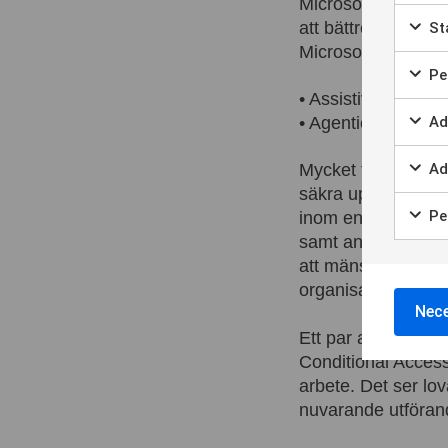
Microsoft ser ett s
att bättre stödja v
Sta
Microsoft delgav s
Per
• Assistive (Q&A / 
• Agentic (Human i
Ad
Ad
Mycket fokus var ko
säkra upp denna ty
Per
inom en snar framt
samt andra säkerhe
att mänskligt godk
organisationer är r
Nece
Ett par agenter fi
Conditional Access
arbete. Det ser lov
nuvarande utförande