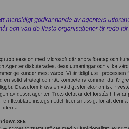
 att mänskligt godkännande av agenters utföran
åt och vad de flesta organisationer är redo för.
usgrupp-session med Microsoft där andra företag och kund
och Agenter diskuterades, dess utmaningar och vilka vä
ommer ge kunder mest värde. Vi är tidigt ute i processen 
 en solid strategi och rätt kompetens kommer du längre
iggör. Dessutom krävs en väldigt stor ekonomisk invester
en av dessa agenter. Trots detta är det förstås hit vi är
 en flexiblare instegsmodell licensmässigt för att denna 
kunderna.
ndows 365
 Windows fortsätta utökas med AI-funktionalitet. Windows