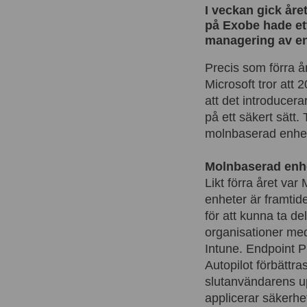
I veckan gick år
på Exobe hade ett
managering av enh
Precis som förra å
Microsoft tror att
att det introducer
på ett säkert sätt.
molnbaserad enhet
Molnbaserad enh
Likt förra året var
enheter är framtide
för att kunna ta de
organisationer med
Intune. Endpoint Pr
Autopilot förbättr
slutanvändarens u
applicerar säkerhe