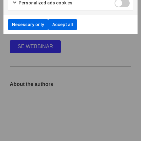
Personalized ads cookies
Samtycke
Jag godkänner
integritetspolicyn
*
Necessary only
Accept all
CAPTCHA
About the authors