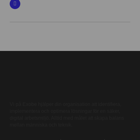
Vi på Exobe hjälper din organisation att identifiera,
implementera och optimera lösningar för en säker,
digital arbetsmiljö. Alltid med målet att skapa balans
mellan människa och teknik.