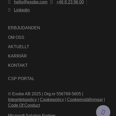
hello@exobe.com
+46 8 23 96 00
Linkedin
ERBJUDANDEN
OM OSS
AKTUELLT
KARRIÄR
KONTAKT
TVEKA INTE ATT KONTAKTA OSS!
RING OSS: +46 8 23 96 00
CSP PORTAL
KONTAKTFORMULÄR
© Exobe AB 2025 | Org.nr 556769-5605 |
Integritetspolicy
|
Cookiepolicy
|
Cookieinställningar
|
Code Of Conduct
Microsoft Solution Partner