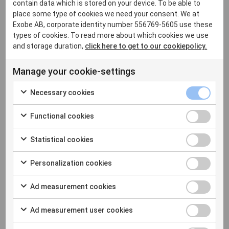
contain data which is stored on your device. To be able to
telefonilösning idag och för dig som står inför att se
place some type of cookies we need your consent. We at
över hur kommunikationen ska fungera framåt.
Exobe AB, corporate identity number 556769-5605 use these
types of cookies. To read more about which cookies we use
and storage duration,
click here to get to our cookiepolicy.
Registrera dig för att se webbinaret i
efterhand
Manage your cookie-settings
Förnamn
(Obligatoriskt)
Necessary cookies
Functional cookies
Statistical cookies
Efternamn
(Obligatoriskt)
Personalization cookies
Ad measurement cookies
E-post
(Obligatoriskt)
Ad measurement user cookies