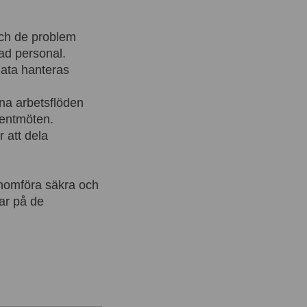
ch de problem
ad personal.
data hanteras
ina arbetsflöden
ientmöten.
 att dela
enomföra säkra och
ar på de