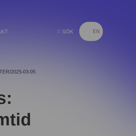
AKT
SÖK
SV
EN
TER
2025-03-05
s:
mtid