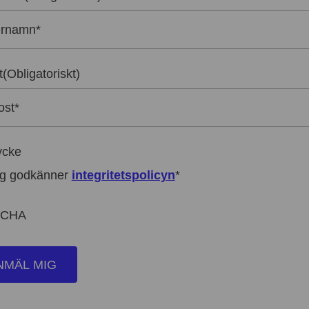
t
(Obligatoriskt)
ycke
g godkänner
integritetspolicyn
*
TCHA