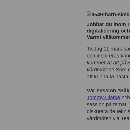
Jobbar du inom r
digitalisering oc
Varmt välkommen 
Tisdag 11 mars sam
och inspireras k
kommer AI att påve
vårdmöten?
Som de
att kunna ta nästa 
Vår session ”Säk
Tommy Clarke
oc
session på temat ”
diskutera de tekni
vårdmöten via Te