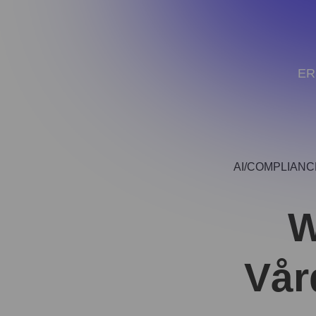
ER
AI
COMPLIANC
W
Vår