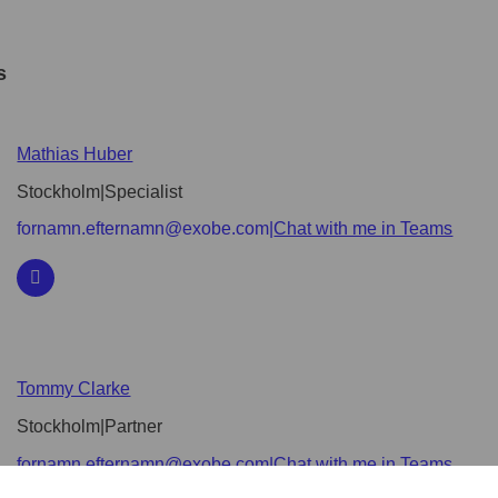
s
Mathias Huber
Stockholm
|
Specialist
fornamn.efternamn@exobe.com
|
Chat with me in Teams
Tommy Clarke
Stockholm
|
Partner
fornamn.efternamn@exobe.com
|
Chat with me in Teams