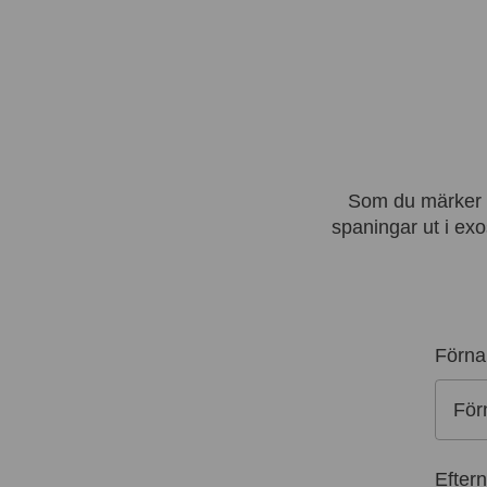
Som du märker br
spaningar ut i exos
Förn
Efter