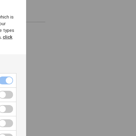
hich is
our
e types
n,
click