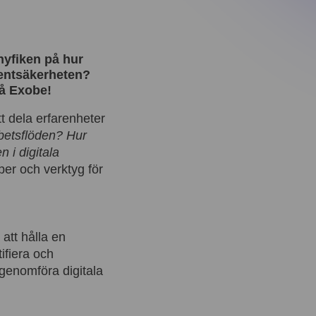
nyfiken på hur
ientsäkerheten?
å Exobe!
t dela erfarenheter
rbetsflöden? Hur
 i digitala
er och verktyg för
tt hålla en
ifiera och
genomföra digitala