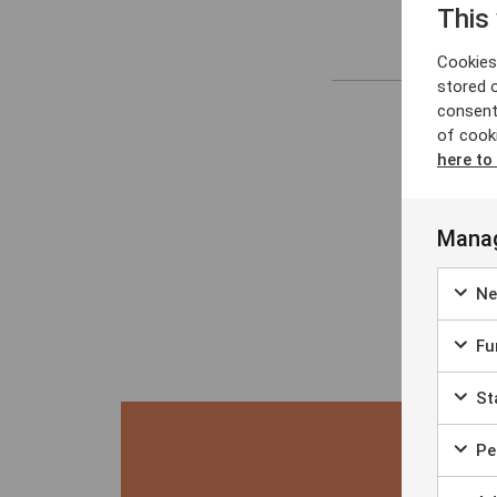
This
Cookies 
stored 
consent
of cook
here to
Manag
Ne
Fun
Sta
Per