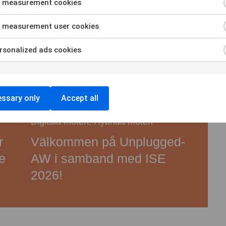
 measurement cookies
 measurement user cookies
sonalized ads cookies
ssary only
Accept all
Digitala möten
,
Hybrida möten
r
Välkommen på Unplugged-
e
AW i samband med ISE
2026!