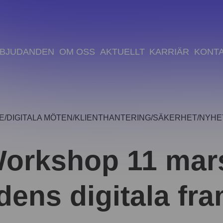
BJUDANDEN
OM OSS
AKTUELLT
KARRIÄR
KONT
E
DIGITALA MÖTEN
KLIENTHANTERING
SÄKERHET
NYHE
orkshop 11 mar
dens digitala fra