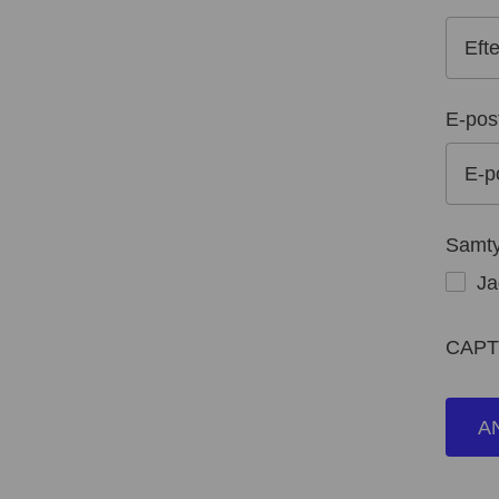
E-pos
Samt
Ja
CAP