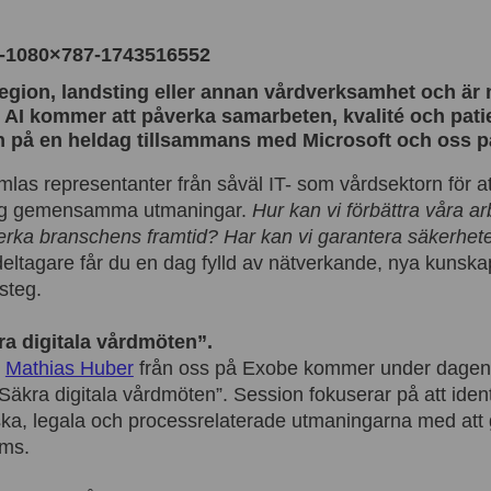
egion, landsting eller annan vårdverksamhet och är 
h AI kommer att påverka samarbeten, kvalité och pat
på en heldag tillsammans med Microsoft och oss p
las representanter från såväl IT- som vårdsektorn för at
ring gemensamma utmaningar.
Hur kan vi förbättra våra a
rka branschens framtid? Har kan vi garantera säkerheten
ltagare får du en dag fylld av nätverkande, nya kunskap
steg.
ra digitala vårdmöten”.
h
Mathias Huber
från oss på Exobe kommer under dagen a
Säkra digitala vårdmöten”. Session fokuserar på att ident
ska, legala och processrelaterade utmaningarna med att 
ams.