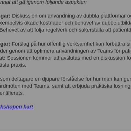
nat att gå igenom följande aspekter:
gar:
Diskussion om användning av dubbla plattformar o
xempelvis ökade kostnader och behovet av dubbelutbild
Behovet av att följa regelverk och säkerställa att patient
gar:
Förslag på hur offentlig verksamhet kan förbättra s
der genom att optimera användningen av Teams för pat
at:
Sessionen kommer att avslutas med en diskussion för
ästa praxis.
g som deltagare en djupare förståelse för hur man kan g
 vårdmöten med Teams, samt att erbjuda praktiska lösning
ntifierats.
rkshopen här!