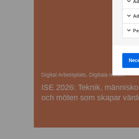
Ad
Ad
Per
Nece
Digital Arbetsplats
,
Digitala möten
ISE 2026: Teknik, människo
och möten som skapar värd