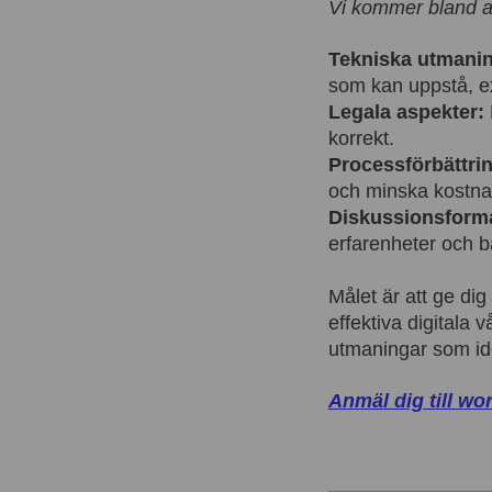
Vi kommer bland an
Tekniska utmanin
som kan uppstå, e
Legala aspekter:
korrekt.
Processförbättrin
och minska kostna
Diskussionsform
erfarenheter och b
Målet är att ge di
effektiva digitala
utmaningar som ide
Anmäl dig till wo