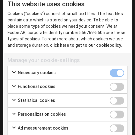
This website uses cookies
Cookies ("cookies") consist of small text files. The text files
contain data which is stored on your device. To be able to
place some type of cookies we need your consent. We at
Exobe AB, corporate identity number 556769-5605 use these
types of cookies. To read more about which cookies we use
and storage duration,
click here to get to our cookiepolicy.
Manage your cookie-settings
Necessary cookies
Functional cookies
Följ oss!
Statistical cookies
Vi delar gärna med oss av kunskap, erfarenheter och
Personalization cookies
inspiration. Följ oss på LinkedIn eller ta del av vårt
nyhetsbrev, så får du ta del av insikter först av alla.
Ad measurement cookies