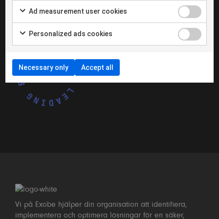
Ad measurement user cookies
NYHETSBREV
LINKEDIN
Personalized ads cookies
WE ARE LEADING EDGE •
Necessary only
Accept all
Vi på Exobe hjälper din organisation att identifiera,
implementera och optimera lösningar för en säker,