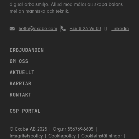
digital arbetsmiljö. Alltid med målet att skapa balans
mellan människa och teknik.
hello@exobe.com
+46 8 23 96 00
Linkedin
ERBJUDANDEN
OM OSS
AKTUELLT
KARRIÄR
KONTAKT
CSP PORTAL
TVEKA INTE ATT KONTAKTA OSS!
RING OSS: +46 8 23 96 00
© Exobe AB 2025 | Org.nr 556769-5605 |
Integritetspolicy
|
Cookiepolicy
|
Cookieinställningar
|