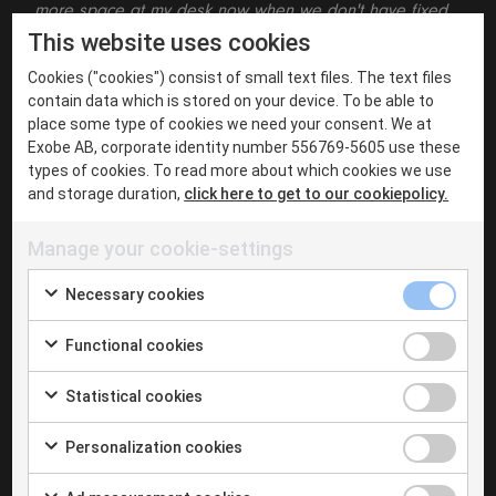
more space at my desk now when we don't have fixed
phones anymore.”
This website uses cookies
Cookies ("cookies") consist of small text files. The text files
Sammanfattningsvis ett fantastiskt roligt projekt som
contain data which is stored on your device. To be able to
mottogs väl av hela verksamheten. Vikten av att skapa
place some type of cookies we need your consent. We at
bra ”TeamWork” i så här stora projekt ska inte
Exobe AB, corporate identity number 556769-5605 use these
förringas. Man kommer ingenstans om inte alla är
types of cookies. To read more about which cookies we use
motiverade och tycker det är kul att bidra.
and storage duration,
click here to get to our cookiepolicy.
Manage your cookie-settings
TEAMS TELEFONI
Necessary cookies
Functional cookies
Statistical cookies
Personalization cookies
About the author