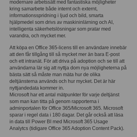
modernare arbetssätt med fantastiska möjligheter
kring samarbete både internt och externt,
informationsspridning i ljud och bild, smarta
hjälpmedel som drivs av maskininlärning och AI,
intelligenta säkerhetslösningar som pratar med
varandra, och mycket mer.
Att köpa en Office 365-licens till en användare innebär
att den får tillgång till så mycket mer än bara E-post
och ett intranät. För att driva på adoption och se till att
användarna lär sig att nyttja dom nya möjligheterna på
bästa sätt så måste man mäta hur de olika
deltjänsterna används och hur mycket. Det är här
nyttjandedata kommer in.
Microsoft har ett antal mätpunkter för varje deltjänst
som man kan titta på genom rapporterna i
adminportalen för Office 365/Microsoft 365. Microsoft
sparar i regel data i 180 dagar. Det går också att läsa
in data till Power BI med Microsoft 365 Usage
Analytcs (tidigare Office 365 Adoption Content Pack).