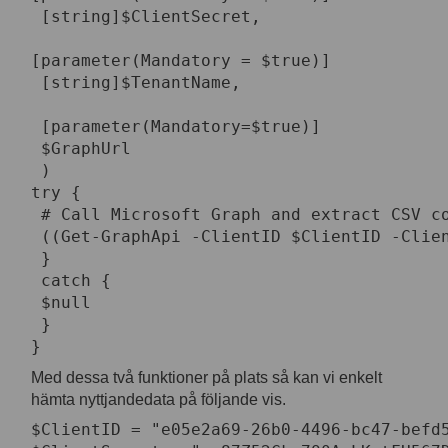
 [string]$ClientSecret,

[parameter(Mandatory = $true)]

 [string]$TenantName,

 [parameter(Mandatory=$true)]

 $GraphUrl

 )
try {

 # Call Microsoft Graph and extract CSV co
 ((Get-GraphApi -ClientID $ClientID -Clie
 }

 catch {

 $null

 }

}
Med dessa två funktioner på plats så kan vi enkelt
hämta nyttjandedata på följande vis.
$ClientID = "e05e2a69-26b0-4496-bc47-befd5