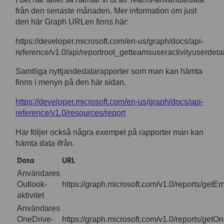
från den senaste månaden. Mer information om just
den här Graph URLen finns här:
https://developer.microsoft.com/en-us/graph/docs/api-
reference/v1.0/api/reportroot_getteamsuseractivityuserdetai
Samtliga nyttjandedatarapporter som man kan hämta
finns i menyn på den här sidan.
https://developer.microsoft.com/en-us/graph/docs/api-
reference/v1.0/resources/report
Här följer också några exempel på rapporter man kan
hämta data ifrån.
Data
URL
Användares
Outlook-
https://graph.microsoft.com/v1.0/reports/getEm
aktivitet
Användares
OneDrive-
https://graph.microsoft.com/v1.0/reports/getO