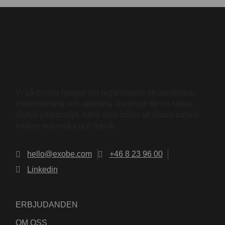
Vi på Exobe hjälper din organisation att identifiera,
implementera och optimera lösningar för en säker,
digital arbetsmiljö. Alltid med målet att skapa balans
mellan människa och teknik.
hello@exobe.com
+46 8 23 96 00
Linkedin
ERBJUDANDEN
OM OSS