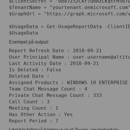
$ClientSecret = "oo87Z52Ckr7Q0AzLKqtFH567D
$TenantName = "yourtenant.onmicrosoft.com"
$GraphUrl = "https://graph.microsoft.com/v
$UsageData = Get-UsageReportData -ClientID
$UsageData
Exempel på output:
Report Refresh Date : 2018-09-21

User Principal Name : user.username@altitu
Last Activity Date : 2018-09-21

Is Deleted : False

Deleted Date :

Assigned Products : WINDOWS 10 ENTERPRISE 
Team Chat Message Count : 4

Private Chat Message Count : 333

Call Count : 3

Meeting Count : 1

Has Other Action : Yes

Report Period : 7
I det här fallet så hämtar vi ut all Teams-användardata