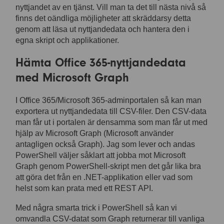
nyttjandet av en tjänst. Vill man ta det till nästa nivå så
finns det oändliga möjligheter att skräddarsy detta
genom att läsa ut nyttjandedata och hantera den i
egna skript och applikationer.
Hämta Office 365-nyttjandedata
med Microsoft Graph
I Office 365/Microsoft 365-adminportalen så kan man
exportera ut nyttjandedata till CSV-filer. Den CSV-data
man får ut i portalen är densamma som man får ut med
hjälp av Microsoft Graph (Microsoft använder
antagligen också Graph). Jag som lever och andas
PowerShell väljer såklart att jobba mot Microsoft
Graph genom PowerShell-skript men det går lika bra
att göra det från en .NET-applikation eller vad som
helst som kan prata med ett REST API.
Med några smarta trick i PowerShell så kan vi
omvandla CSV-datat som Graph returnerar till vanliga