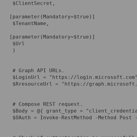
 $ClientSecret,

[parameter(Mandatory=$true)]

 $TenantName,

[parameter(Mandatory=$true)]

 $Url

 )

 # Graph API URLs.

 $LoginUrl = "https://login.microsoft.com"
 $RresourceUrl = "https://graph.microsoft.
 # Compose REST request.

 $Body = @{ grant_type = "client_credentia
 $OAuth = Invoke-RestMethod -Method Post -