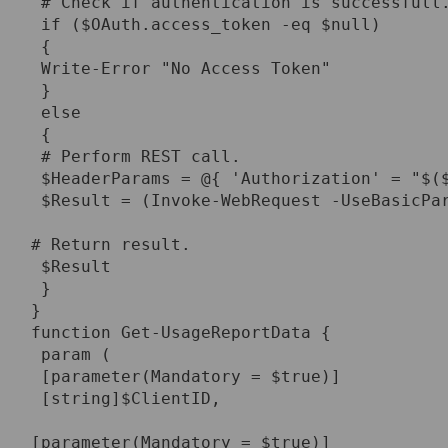
 # Check if authentication is successfull.
 if ($OAuth.access_token -eq $null)

 {

 Write-Error "No Access Token"

 }

 else

 {

 # Perform REST call.

 $HeaderParams = @{ 'Authorization' = "$($
 $Result = (Invoke-WebRequest -UseBasicPar
# Return result.

 $Result

 }

}
function Get-UsageReportData {

 param (

 [parameter(Mandatory = $true)]

 [string]$ClientID,

[parameter(Mandatory = $true)]
